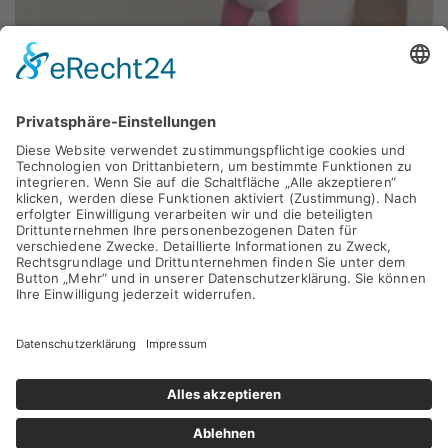
Drittanbieters, um Videoinhalte einzubetten.
Dieser Service kann Daten zu Ihren
Aktivitäten sammeln. Bitte lesen Sie die
Details durch und stimmen Sie der Nutzung
des Service zu, um dieses Video anzusehen.
Mehr Informationen
Akzeptieren
powered by
Usercentrics Consent
Management Platform
&
eRecht24
Die 8 Aufrichter
Layer für Überschrift